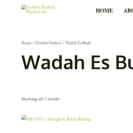
Skip
HOME
AB
to
content
Home
/
Golden Sunkist
/ Wadah Es Buah
Wadah Es B
Showing all 7 results